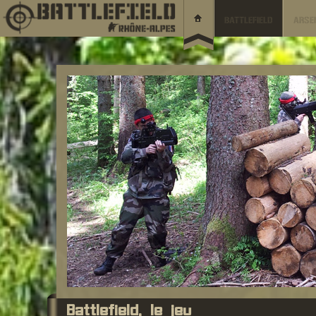
BATTLEFIELD
ARSE
Battlefield, le jeu