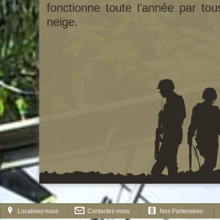
fonctionne toute l’année par to
neige.
?
@
Q
Localisez-nous
Contactez-nous
Nos Partenaires