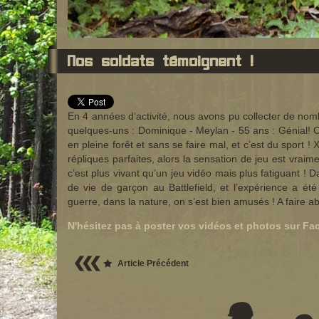
Nos soldats témoignent !
En 4 années d’activité, nous avons pu collecter de no
quelques-uns : Dominique - Meylan - 55 ans : Génial! Ce
en pleine forêt et sans se faire mal, et c’est du sport !
répliques parfaites, alors la sensation de jeu est vraim
c’est plus vivant qu’un jeu vidéo mais plus fatiguant ! 
de vie de garçon au Battlefield, et l’expérience a é
guerre, dans la nature, on s’est bien amusés ! A faire a
N'hésitez pas à poster vos vidéos et photos sur Fac
Article Précédent